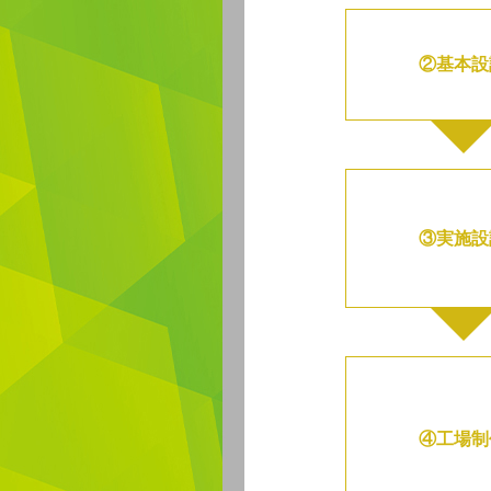
②基本設
③実施設
④工場制