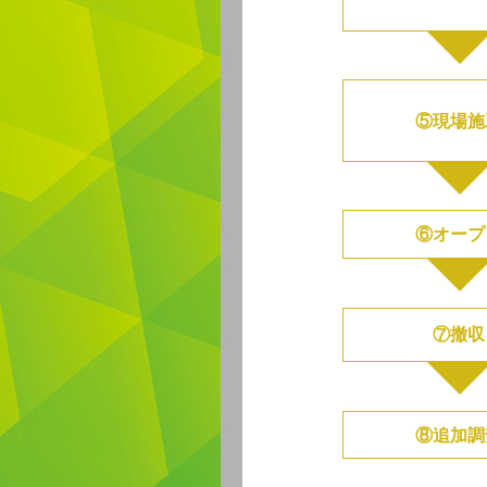
⑤現場施
⑥オープ
⑦撤収
⑧追加調