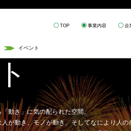
TOP
事業内容
企
覧
イベント
ト
る「動き」に気の配られた空間。
は人が動き、モノが動き、そしてなにより人の