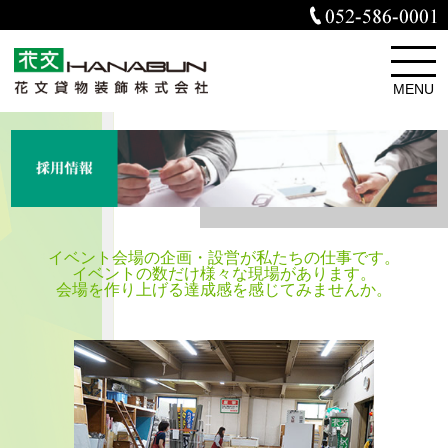
toggle
naviga
MENU
イベント会場の企画・設営が私たちの仕事です。
イベントの数だけ様々な現場があります。
会場を作り上げる達成感を感じてみませんか。