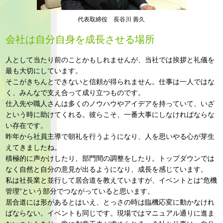
代表取締役 長谷川 善久
会社は自分自身を成長させる場所
人として当たり前のことかもしれませんが、当社では挨拶と礼儀を
最も大切にしています。
そこがきちんとできないと信頼が得られません。仕事は一人ではな
く、みんなで支え合って成り立つものです。
仕入先や職人さんは多くのノウハウやアイデアを持っていて、いざ
という時に助けてくれる。彼らこそ、一番大事にしなければならな
い存在です。
昨年から社員主導で朝礼を行うようになり、人を思いやる心が芽生
えてきましたね。
積極的に声かけしたり、部門間の調整をしたり。トップダウンでは
なく自然と自分の意見が出るようになり、成長を感じています。
私は社長業と並行して居合道を教えていますが、イベントとは“危機
管理”という部分でつながっていると思います。
居合道には形があるとはいえ、とっさの時は臨機応変に動かなけれ
ばならない。イベントも同じです。現場ではマニュアル通りに進ま